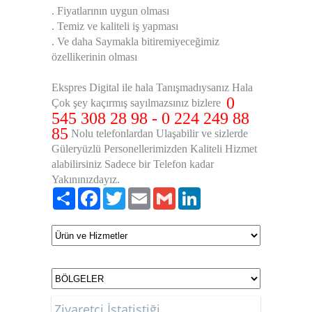
. Fiyatlarının uygun olması
. Temiz ve kaliteli iş yapması
. Ve daha Saymakla bitiremiyeceğimiz
özellikerinin olması
Ekspres Digital ile hala Tanışmadıysanız Hala
0
Çok şey kaçırmış sayılmazsınız bizlere
545 308 28 98 - 0 224 249 88
85
Nolu telefonlardan Ulaşabilir ve sizlerde
Güleryüzlü Personellerimizden Kaliteli Hizmet
alabilirsiniz Sadece bir Telefon kadar
Yakınınızdayız.
Paylaş
Facebook
Twitter
Email
Gmail
LinkedIn
Ziyaretçi İstatistiği