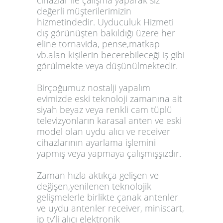
cihazlar ile çalışma yaparak siz
değerli müşterilerimizin
hizmetindedir. Uyduculuk Hizmeti
dış görünüşten bakıldığı üzere her
eline tornavida, pense,matkap
vb.alan kişilerin becerebileceği iş gibi
görülmekte veya düşünülmektedir.
Birçoğumuz nostalji yapalım
evimizde eski teknoloji zamanına ait
siyah beyaz veya renkli cam tüplü
televizyonların karasal anten ve eski
model olan uydu alıcı ve receiver
cihazlarının ayarlama işlemini
yapmış veya yapmaya çalışmışşızdır.
Zaman hızla aktıkça gelişen ve
değişen,yenilenen teknolojik
gelişmelerle birlikte çanak antenler
ve uydu antenler receiver, miniscart,
ip tv’li alıcı elektronik