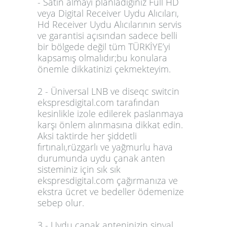
- Satın almayı planladığınız Full HD
veya Digital Receiver Uydu Alıcıları,
Hd Receiver Uydu Alıcılarının servis
ve garantisi açısından sadece belli
bir bölgede değil tüm TÜRKİYE’yi
kapsamış olmalıdır;bu konulara
önemle dikkatinizi çekmekteyim.
2 - Üniversal LNB ve diseqc switcin
ekspresdigital.com tarafından
kesinlikle izole edilerek paslanmaya
karşı önlem alınmasına dikkat edin.
Aksi taktirde her şiddetli
fırtınalı,rüzgarlı ve yağmurlu hava
durumunda uydu çanak anten
sisteminiz için sık sık
ekspresdigital.com çağırmanıza ve
ekstra ücret ve bedeller ödemenize
sebep olur.
3 - Uydu çanak anteninizin sinyal