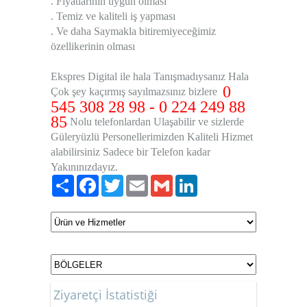
. Fiyatlarının uygun olması
. Temiz ve kaliteli iş yapması
. Ve daha Saymakla bitiremiyeceğimiz
özellikerinin olması
Ekspres Digital ile hala Tanışmadıysanız Hala
0
Çok şey kaçırmış sayılmazsınız bizlere
545 308 28 98 - 0 224 249 88
85
Nolu telefonlardan Ulaşabilir ve sizlerde
Güleryüzlü Personellerimizden Kaliteli Hizmet
alabilirsiniz Sadece bir Telefon kadar
Yakınınızdayız.
Paylaş
Facebook
Twitter
Email
Gmail
LinkedIn
Ziyaretçi İstatistiği